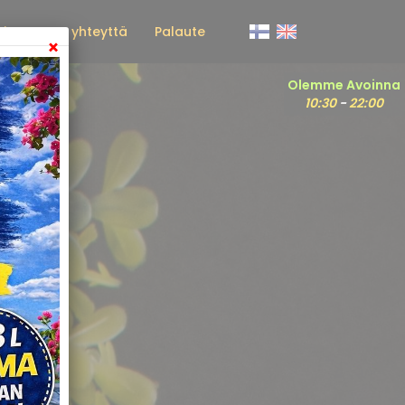
ria
Ota yhteyttä
Palaute
×
Olemme Avoinna
10:30
-
22:00